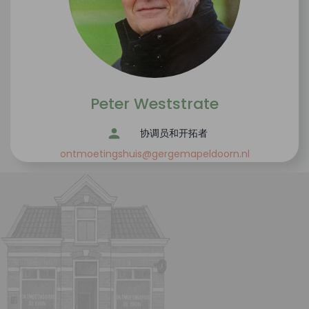
Peter Weststrate
协调员和开拓者
ontmoetingshuis@gergemapeldoorn.nl