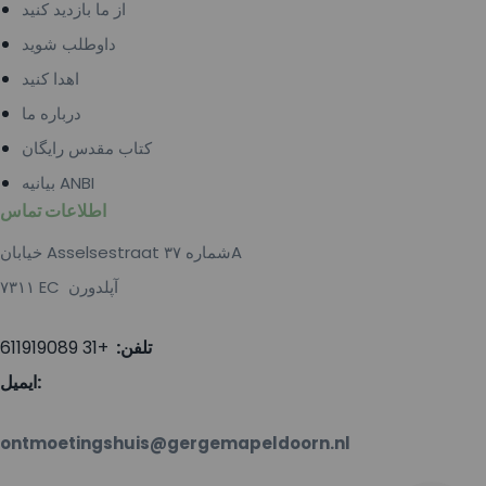
از ما بازدید کنید
داوطلب شوید
اهدا کنید
درباره ما
کتاب مقدس رایگان
بیانیه ANBI
اطلاعات تماس
خیابان Asselsestraat شماره ۳۷A
۷۳۱۱ EC آپلدورن
تلفن:
+31 611919089
ایمیل:
ontmoetingshuis@gergemapeldoorn.nl