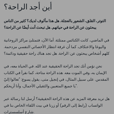
أين أجد الراحة؟
التوتر، القلق، الشعور بالعجلة. هل هذا مألوف لديك؟ كثير من الناس
يبحثون عن الراحة في حياتهم. هل تبحث أنت أيضًا عن الراحة؟
في الماضي، كانت الكنائس ممتلئة. أما الآن، فتمتلئ مراكز الروحانية
واليوغا والاعتكاف. كما أن غرفة انتظار الأخصائي النفسي مزدحمة.
كلهم أشخاص يبحثون عن: الراحة. هل تجد هناك راحة حقيقية ودائمة؟
نحن نؤمن أنك تجد الراحة الحقيقية عند الله. في الحياة معه، في
الإيمان به، وفي الموت معه. هذه الراحة متاحة، كما نقرأ في الكتاب
المقدس. على سبيل المثال، في إنجيل متى، يقول يسوع: "تعالوا إليّ
يا جميع المتعبين والثقيلي الأحمال، وأنا أريحكم".
هل تريد معرفة المزيد عن هذه الراحة الحقيقية؟ أرسل لنا رسالة عبر
الواتساب (رابط إلى الرقم) أو زرنا في بيت اللقاء الخاص بنا في
شارع أسلسسترات.