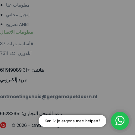
معلومات عنا
إنجيل مجاني
تصريح ANBI
معلومات الاتصال
أسلسسترات 37A
7311 EC آبلدورن
هاتف:
+31 611919089
بريد إلكتروني:
ontmoetingshuis@gergemapeldoorn.nl
رقم السجل التجاري:
65283651
© 2026 - Ontmoetingshuis Apeldoorn