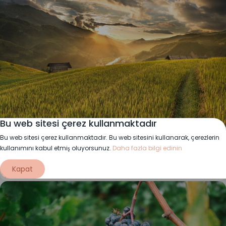
Bu web sitesi çerez kullanmaktadır
"""İsa kimdir?"""
Bu web sitesi çerez kullanmaktadır. Bu web sitesini kullanarak, çerezlerin
İsa'nın kim olduğunu, neden önemli olduğunu ve mesajının
kullanımını kabul etmiş oluyorsunuz.
Daha fazla bilgi edinin
bugün hâlâ ne anlama geldiğini keşfedin.
Kapat
Daha fazla oku