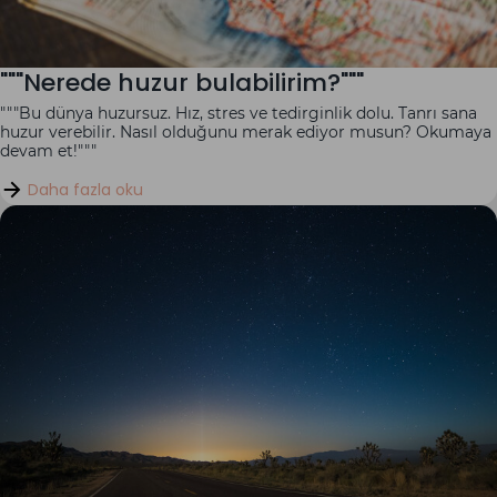
"""Nerede huzur bulabilirim?"""
"""Bu dünya huzursuz. Hız, stres ve tedirginlik dolu. Tanrı sana
huzur verebilir. Nasıl olduğunu merak ediyor musun? Okumaya
devam et!"""
Daha fazla oku