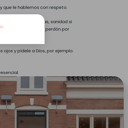
s y que le hablemos con respeto.
ificultades financieras, sanidad si
ás
 Él y que le pidamos perdón por
 ojos y pídele a Dios, por ejemplo:
presencial.