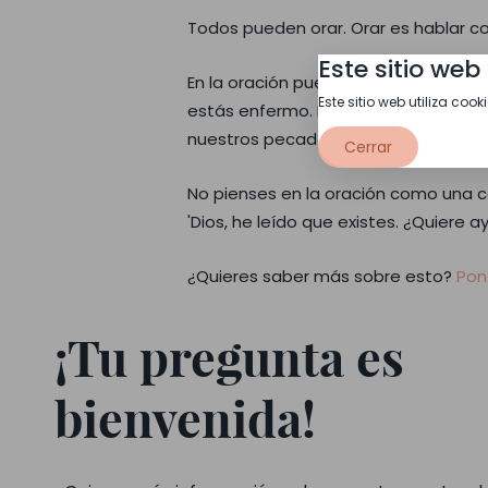
Todos pueden orar. Orar es hablar co
Este sitio web 
En la oración puedes pedirle todo a D
Este sitio web utiliza cook
estás enfermo. Pero para Dios es es
nuestros pecados.
Cerrar
No pienses en la oración como una co
'Dios, he leído que existes. ¿Quiere 
¿Quieres saber más sobre esto?
Pon
¡Tu pregunta es
bienvenida!