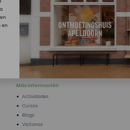
e
na
 en
s en
Más información
Actividades
Cursos
Blogs
Visítanos