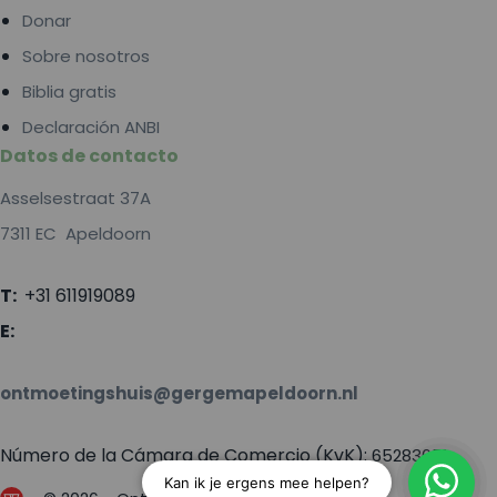
Donar
Sobre nosotros
Biblia gratis
Declaración ANBI
Datos de contacto
Asselsestraat 37A
7311 EC Apeldoorn
T:
+31 611919089
E:
ontmoetingshuis@gergemapeldoorn.nl
Número de la Cámara de Comercio (KvK):
65283651